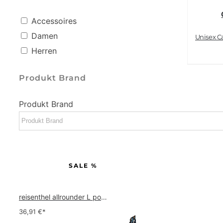
Accessoires
Damen
Herren
Produkt Brand
Produkt Brand
SALE %
reisenthel allrounder L pocket  Vielseitige Doktortasche für Reise, Arbeit und Freizeit  Mit praktischer Trolley…
36,91
€*