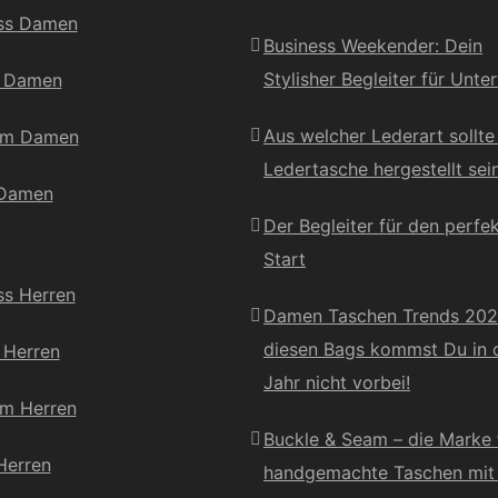
ss Damen
Business Weekender: Dein
Stylisher Begleiter für Unt
l Damen
Aus welcher Lederart sollt
um Damen
Ledertasche hergestellt sei
 Damen
Der Begleiter für den perfe
Start
ss Herren
Damen Taschen Trends 202
diesen Bags kommst Du in 
 Herren
Jahr nicht vorbei!
m Herren
Buckle & Seam – die Marke 
Herren
handgemachte Taschen mit 