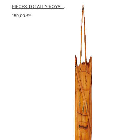
PIECES TOTALLY ROYAL LEATHER TRAVEL BAG 17055349 Damen Umhängetaschen ,1 Groesse (51 x 33 x 14,5 cm)
159,00
€*