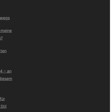
erwegs
e meine
n?
kten
4 – an
diesem
für
Stil