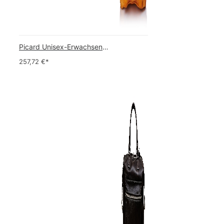
Picard Unisex-Erwachsene Buddy Gepäck- Handgepäck
257,72
€*