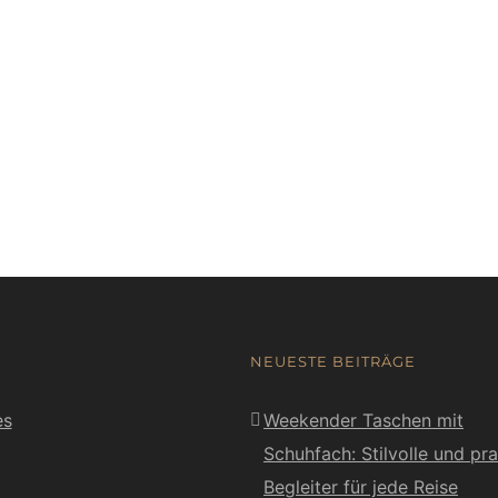
NEUESTE BEITRÄGE
es
Weekender Taschen mit
Schuhfach: Stilvolle und pr
Begleiter für jede Reise