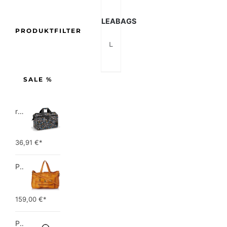
LEABAGS
PRODUKTFILTER
Leabags Leder Weekender Damen & Herren I Echtleder Premium Reisetasche I 35 l Sporttasche I Duffle Travel Gym Bag I…
SALE %
reisenthel allrounder L pocket  Vielseitige Doktortasche für Reise, Arbeit und Freizeit  Mit praktischer Trolley…
36,91
€*
PIECES TOTALLY ROYAL LEATHER TRAVEL BAG 17055349 Damen Umhängetaschen ,1 Groesse (51 x 33 x 14,5 cm)
159,00
€*
Picard Unisex-Erwachsene Buddy Gepäck- Handgepäck