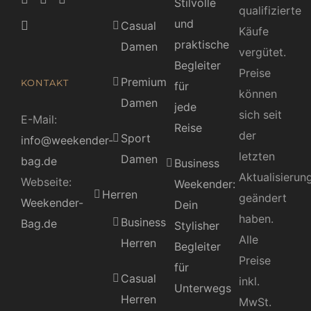
Stilvolle
qualifizierte
und
Casual
Käufe
praktische
Damen
vergütet.
Begleiter
Preise
Premium
KONTAKT
für
können
Damen
jede
sich seit
E-Mail:
Reise
der
Sport
info@weekender-
letzten
Damen
bag.de
Business
Aktualisierun
Webseite:
Weekender:
Herren
geändert
Weekender-
Dein
haben.
Business
Bag.de
Stylisher
Alle
Herren
Begleiter
Preise
für
Casual
inkl.
Unterwegs
Herren
MwSt.