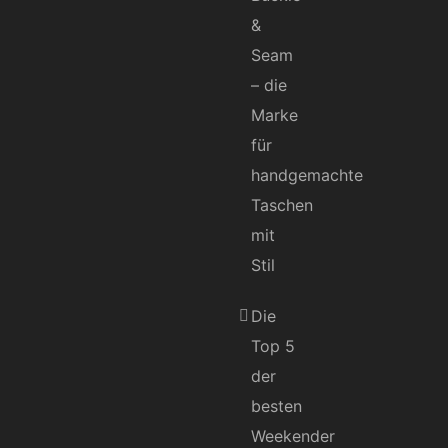
&
Seam
– die
Marke
für
handgemachte
Taschen
mit
Stil
Die
Top 5
der
besten
Weekender