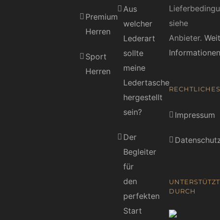
Lieferbeding
Aus
Premium
siehe
welcher
Herren
Anbieter.
Wei
Lederart
Informatione
sollte
Sport
meine
Herren
Ledertasche
RECHTLICHE
hergestellt
sein?
Impressum
Der
Datenschutz
Begleiter
für
den
UNTERSTÜTZT
DURCH
perfekten
Start