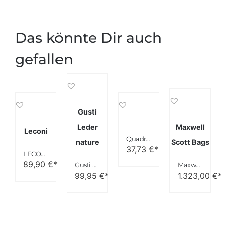
Das könnte Dir auch
gefallen
Gusti
Leder
Maxwell
Leconi
Quadra Segeltuch Weekender Sahara
nature
Scott Bags
37,73
€*
LECONI Weekender Canvas Rindsleder Reisetasche
89,90
€*
Gusti Leder nature “Oscar” Reisetasche Weekender Dunkelbraun R2
Maxwell Scott Bags® Luxus Damen Leder Reisetasche in Cognac (LilianaL)
99,95
€*
1.323,00
€*