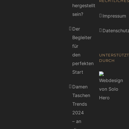
RECHTLICHE
hergestellt
sein?
Impressum
Der
Datenschutz
Begleiter
für
den
UNTERSTÜTZT
DURCH
perfekten
Start
Damen
Taschen
Trends
2024
– an