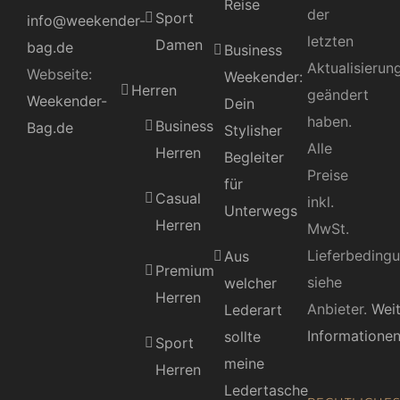
Reise
der
Sport
info@weekender-
letzten
Damen
bag.de
Business
Aktualisierun
Webseite:
Weekender:
Herren
geändert
Weekender-
Dein
haben.
Business
Bag.de
Stylisher
Alle
Herren
Begleiter
Preise
für
Casual
inkl.
Unterwegs
Herren
MwSt.
Lieferbeding
Aus
Premium
siehe
welcher
Herren
Anbieter.
Wei
Lederart
Informatione
sollte
Sport
meine
Herren
Ledertasche