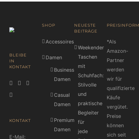
SHOP
NEUESTE
PREISINFORM
BEITRÄGE
Accessoires
*Als
Weekender
Amazon-
BLEIBE
Taschen
Damen
Partner
IN
mit
KONTAKT
werden
Business
Schuhfach:
wir für
Damen
Stilvolle
qualifizierte
und
Casual
Käufe
praktische
Damen
vergütet.
Begleiter
Preise
Premium
KONTAKT
für
können
Damen
jede
sich seit
E-Mail: