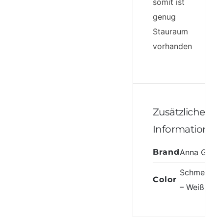
somit ist
genug
Stauraum
vorhanden
Zusätzliche
Informatione
Brand
Anna Grac
Schmetterl
Color
– Weiß
,
we