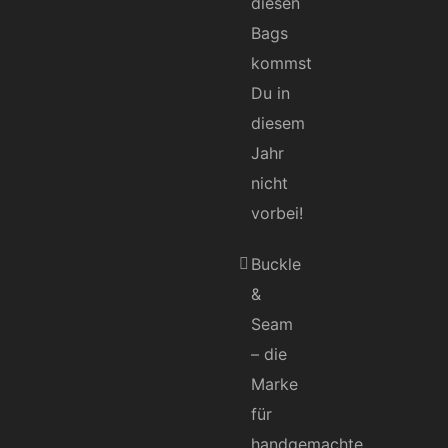
diesen
Bags
kommst
Du in
diesem
Jahr
nicht
vorbei!
Buckle
&
Seam
– die
Marke
für
handgemachte