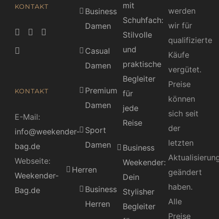
mit
KONTAKT
werden
Business
Schuhfach:
wir für
Damen
Stilvolle
qualifizierte
und
Casual
Käufe
praktische
Damen
vergütet.
Begleiter
Preise
Premium
KONTAKT
für
können
Damen
jede
sich seit
E-Mail:
Reise
der
Sport
info@weekender-
letzten
Damen
bag.de
Business
Aktualisierun
Webseite:
Weekender:
Herren
geändert
Weekender-
Dein
haben.
Business
Bag.de
Stylisher
Alle
Herren
Begleiter
Preise