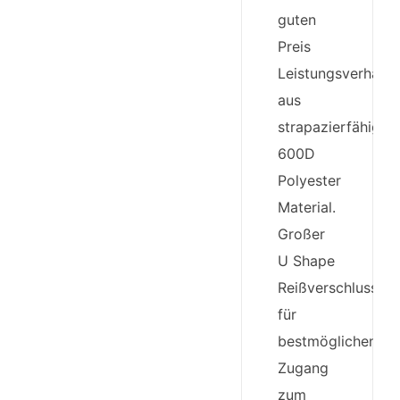
guten
Preis
Leistungsverhältn
aus
strapazierfähige
600D
Polyester
Material.
Großer
U Shape
Reißverschluss
für
bestmöglichen
Zugang
zum