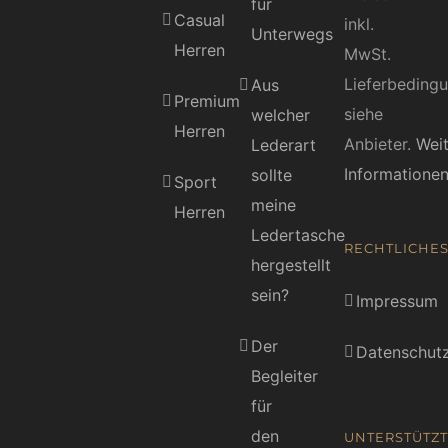
für
Casual
inkl.
Unterwegs
Herren
MwSt.
Lieferbeding
Aus
Premium
siehe
welcher
Herren
Anbieter.
Wei
Lederart
Informatione
sollte
Sport
meine
Herren
Ledertasche
RECHTLICHE
hergestellt
sein?
Impressum
Der
Datenschutz
Begleiter
für
den
UNTERSTÜTZT