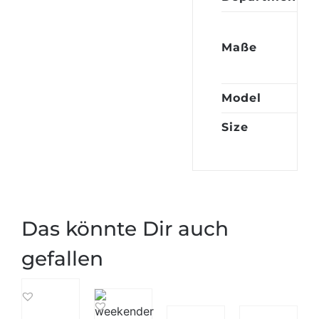
0,
Maße
hu
po
Model
83
Size
48
Das könnte Dir auch
gefallen