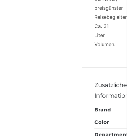
preisgünster
Reisebegleiter.
Ca. 31
Liter
Volumen.
Zusätzliche
Informatione
Brand
Da
Color
Sc
Department
Da