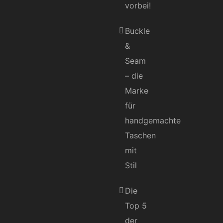
vorbei!
Buckle
&
Seam
– die
Marke
für
handgemachte
Taschen
mit
Stil
Die
Top 5
der