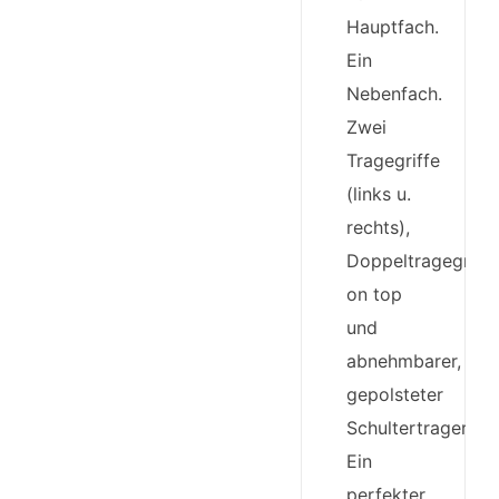
Hauptfach.
Ein
Nebenfach.
Zwei
Tragegriffe
(links u.
rechts),
Doppeltragegriff
on top
und
abnehmbarer,
gepolsteter
Schultertrageriem
Ein
perfekter,