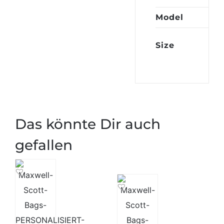
Model
AL
60
Size
cm
Das könnte Dir auch
gefallen