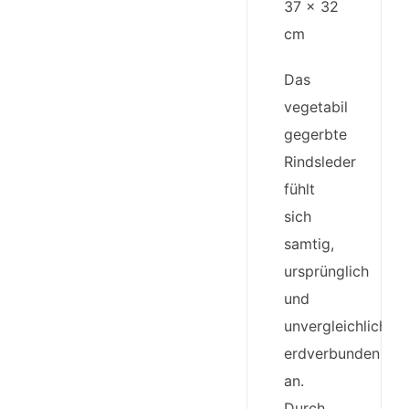
37 x 32
cm
Das
vegetabil
gegerbte
Rindsleder
fühlt
sich
samtig,
ursprünglich
und
unvergleichlich
erdverbunden
an.
Durch