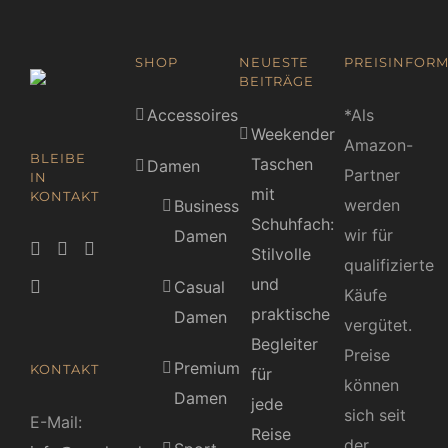
SHOP
NEUESTE
PREISINFORM
BEITRÄGE
Accessoires
*Als
Weekender
Amazon-
BLEIBE
Taschen
Damen
Partner
IN
mit
KONTAKT
werden
Business
Schuhfach:
wir für
Damen
Stilvolle
qualifizierte
und
Casual
Käufe
praktische
Damen
vergütet.
Begleiter
Preise
Premium
KONTAKT
für
können
Damen
jede
sich seit
E-Mail:
Reise
der