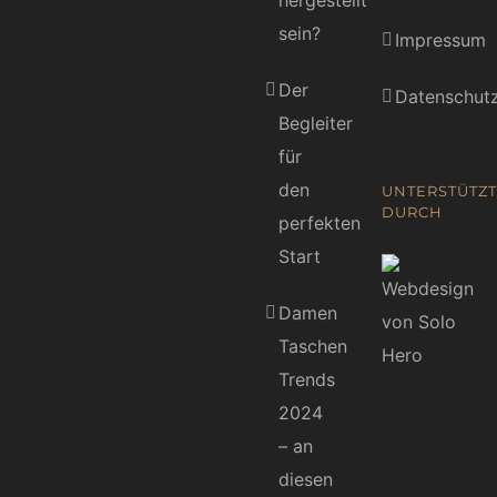
hergestellt
sein?
Impressum
Der
Datenschutz
Begleiter
für
den
UNTERSTÜTZT
DURCH
perfekten
Start
Damen
Taschen
Trends
2024
– an
diesen