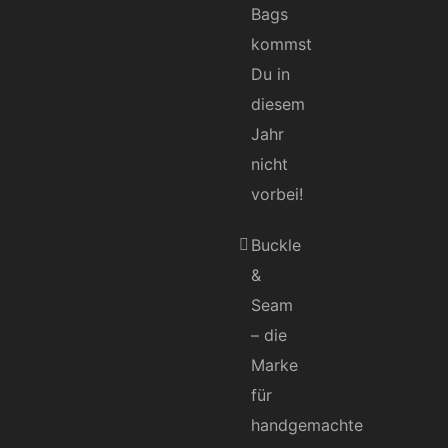
Bags
kommst
Du in
diesem
Jahr
nicht
vorbei!
Buckle
&
Seam
– die
Marke
für
handgemachte