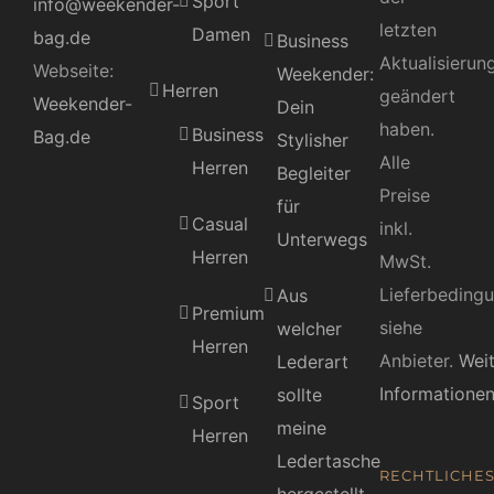
Sport
info@weekender-
letzten
Damen
bag.de
Business
Aktualisierun
Webseite:
Weekender:
Herren
geändert
Weekender-
Dein
haben.
Business
Bag.de
Stylisher
Alle
Herren
Begleiter
Preise
für
Casual
inkl.
Unterwegs
Herren
MwSt.
Lieferbeding
Aus
Premium
siehe
welcher
Herren
Anbieter.
Wei
Lederart
Informatione
sollte
Sport
meine
Herren
Ledertasche
RECHTLICHE