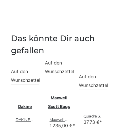
Das könnte Dir auch
gefallen
Auf den
Auf den
Wunschzettel
Auf den
Wunschzettel
Wunschzettel
Maxwell
Dakine
Scott Bags
Quadra Segeltuch Weekender Sahara
DAKINE Girls Reisetasche Weekender
Maxwell Scott Bags® PERSONALISIERT! Luxus Ledertasche in Handgepäckgröße in schwarz (Farini)
37,73
€*
1.235,00
€*