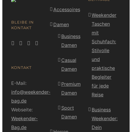
Accessoires
Weekender
BLEIBE IN
Taschen
Damen
KONTAKT
mit
Business
Schuhfach:
Damen
Stilvolle
und
Casual
KONTAKT
praktische
Damen
Begleiter
E-Mail:
Premium
für jede
info@weekender-
Damen
Reise
bag.de
Sport
Webseite:
Business
Damen
Weekender-
Weekender:
Bag.de
Dein
Herren