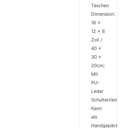
Taschen
Dimension:
16 x
12 x 8
Zoll /
40 x
30 x
20cm;
Mit
PU-
Leder
Schulterriemen;
Kann
als
Handgepäck