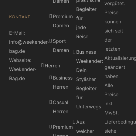
praktische
Damen
vergütet.
Begleiter
Preise
Premium
KONTAKT
für
können
Damen
jede
sich seit
E-Mail:
Reise
der
Sport
info@weekender-
letzten
Damen
bag.de
Business
Aktualisierun
Webseite:
Weekender:
Herren
geändert
Weekender-
Dein
haben.
Business
Bag.de
Stylisher
Alle
Herren
Begleiter
Preise
für
Casual
inkl.
Unterwegs
Herren
MwSt.
Lieferbeding
Aus
Premium
siehe
welcher