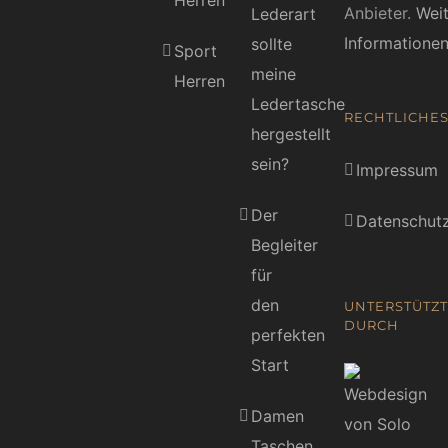
Herren
Anbieter.
Wei
Lederart
Informatione
sollte
Sport
meine
Herren
Ledertasche
RECHTLICHE
hergestellt
sein?
Impressum
Der
Datenschutz
Begleiter
für
den
UNTERSTÜTZT
DURCH
perfekten
Start
Damen
Taschen