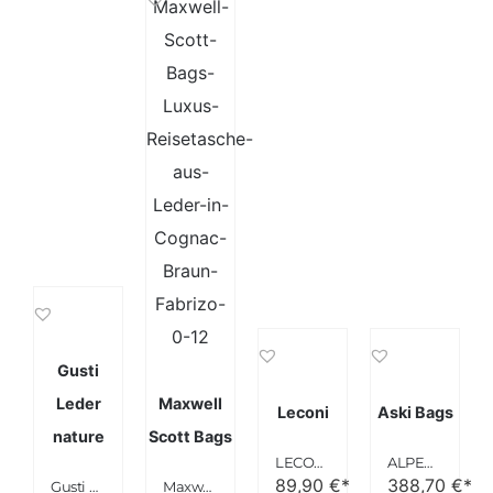
Gusti
Leder
Maxwell
Leconi
Aski Bags
nature
Scott Bags
LECONI Weekender Canvas Rindsleder Reisetasche
ALPENLEDER® Weekender “ALABAMA” | Echtes Büffel-Leder | Handgefertigte Reisetasche für Herren und Damen in Braun XL
89,90
€*
388,70
€*
Gusti Leder nature “Henry” Reisetasche Weekender Dunkelbraun R4
Maxwell Scott Bags® Luxus Reisetasche aus Leder in Cognac Braun (Fabrizo)