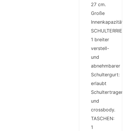
27 cm.
Große
Innenkapazität.
SCHULTERRIEME
1 breiter
verstell-
und
abnehmbarer
Schultergurt:
erlaubt
Schultertragen
und
crossbody.
TASCHEN:
1