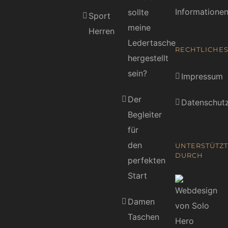
Informatione
sollte
Sport
meine
Herren
Ledertasche
RECHTLICHE
hergestellt
sein?
Impressum
Der
Datenschutz
Begleiter
für
den
UNTERSTÜTZT
DURCH
perfekten
Start
Damen
Taschen