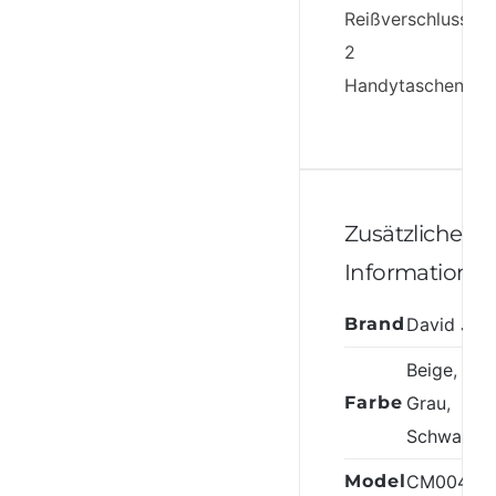
Reißverschlusstas
2
Handytaschen.
Zusätzliche
Informatione
Brand
David Jon
Beige
,
Bra
Farbe
Grau
,
Schwarz
Model
CM0045-1