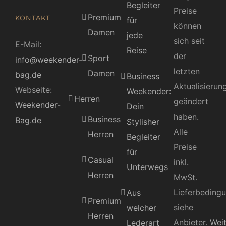
Begleiter
Preise
Premium
KONTAKT
für
können
Damen
jede
sich seit
E-Mail:
Reise
der
Sport
info@weekender-
letzten
Damen
bag.de
Business
Aktualisierun
Webseite:
Weekender:
Herren
geändert
Weekender-
Dein
haben.
Business
Bag.de
Stylisher
Alle
Herren
Begleiter
Preise
für
Casual
inkl.
Unterwegs
Herren
MwSt.
Lieferbeding
Aus
Premium
siehe
welcher
Herren
Anbieter.
Wei
Lederart