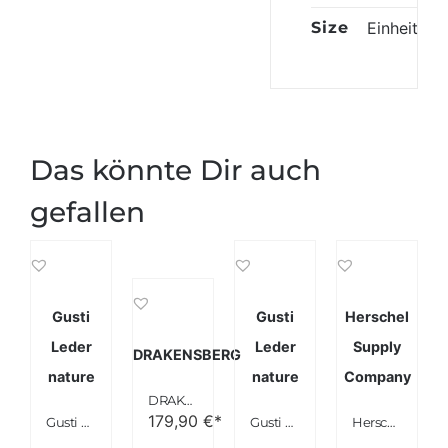
Size
Einheitsgr
Das könnte Dir auch
gefallen
Gusti
Gusti
Herschel
Leder
Leder
Supply
DRAKENSBERG
nature
nature
Company
DRAKENSBERG Kimberley Duffel Weekender
179,90
€*
Gusti Leder nature “Henry” Reisetasche Weekender Dunkelbraun R4
Gusti Leder nature “Harley” Weekender braun
Herschel Supply Company Weekender Schwarz