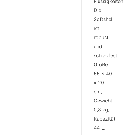
Flüssigkeiten.
Die
Softshell
ist
robust
und
schlagfest.
Größe
55 x 40
x 20
cm,
Gewicht
0,8 kg,
Kapazität
44 L.