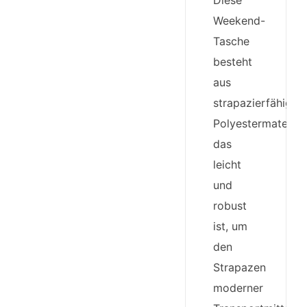
Diese
Weekend-
Tasche
besteht
aus
strapazierfähige
Polyestermaterial,
das
leicht
und
robust
ist, um
den
Strapazen
moderner