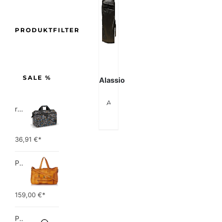
PRODUKTFILTER
SALE %
Alassio
Alassio Jumbo Kulturtasche aus Leder schwarz
reisenthel allrounder L pocket  Vielseitige Doktortasche für Reise, Arbeit und Freizeit  Mit praktischer Trolley…
36,91
€*
PIECES TOTALLY ROYAL LEATHER TRAVEL BAG 17055349 Damen Umhängetaschen ,1 Groesse (51 x 33 x 14,5 cm)
159,00
€*
Picard Unisex-Erwachsene Buddy Gepäck- Handgepäck