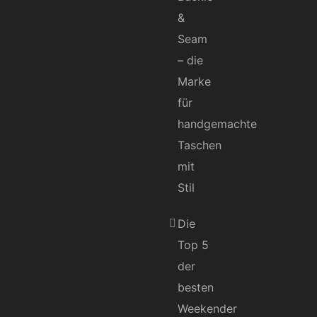
&
Seam
– die
Marke
für
handgemachte
Taschen
mit
Stil
Die
Top 5
der
besten
Weekender