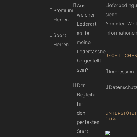
Lieferbeding
Aus
Premium
siehe
welcher
Herren
Anbieter.
Wei
Lederart
Informatione
sollte
Sport
meine
Herren
Ledertasche
RECHTLICHE
hergestellt
sein?
Impressum
Der
Datenschutz
Begleiter
für
den
UNTERSTÜTZT
DURCH
perfekten
Start