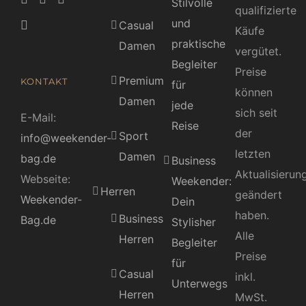
Stilvolle
qualifizierte
und
Casual
Käufe
praktische
Damen
vergütet.
Begleiter
Preise
Premium
KONTAKT
für
können
Damen
jede
sich seit
E-Mail:
Reise
der
Sport
info@weekender-
letzten
Damen
bag.de
Business
Aktualisierun
Webseite:
Weekender:
Herren
geändert
Weekender-
Dein
haben.
Business
Bag.de
Stylisher
Alle
Herren
Begleiter
Preise
für
Casual
inkl.
Unterwegs
Herren
MwSt.