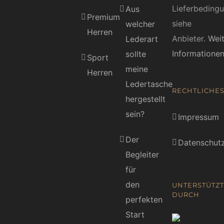
Lieferbeding
Aus
Premium
siehe
welcher
Herren
Anbieter.
Wei
Lederart
Informatione
sollte
Sport
meine
Herren
Ledertasche
RECHTLICHE
hergestellt
sein?
Impressum
Der
Datenschutz
Begleiter
für
den
UNTERSTÜTZT
DURCH
perfekten
Start