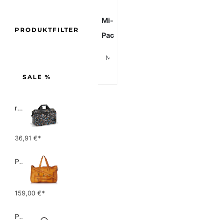
Mi-
PRODUKTFILTER
Pac
Mi-Pac Weekender Polka Charcoal/White
SALE %
reisenthel allrounder L pocket  Vielseitige Doktortasche für Reise, Arbeit und Freizeit  Mit praktischer Trolley…
36,91
€*
PIECES TOTALLY ROYAL LEATHER TRAVEL BAG 17055349 Damen Umhängetaschen ,1 Groesse (51 x 33 x 14,5 cm)
159,00
€*
Picard Unisex-Erwachsene Buddy Gepäck- Handgepäck