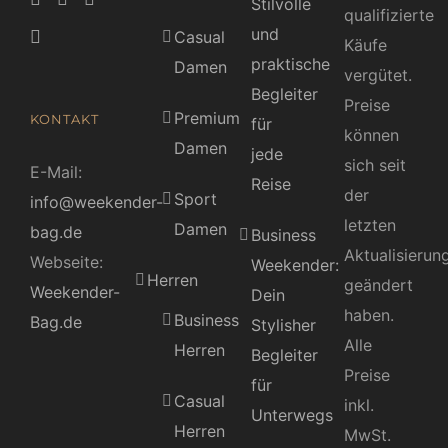
Stilvolle
qualifizierte
und
Casual
Käufe
praktische
Damen
vergütet.
Begleiter
Preise
Premium
KONTAKT
für
können
Damen
jede
sich seit
E-Mail:
Reise
der
Sport
info@weekender-
letzten
Damen
bag.de
Business
Aktualisierun
Webseite:
Weekender:
Herren
geändert
Weekender-
Dein
haben.
Business
Bag.de
Stylisher
Alle
Herren
Begleiter
Preise
für
Casual
inkl.
Unterwegs
Herren
MwSt.