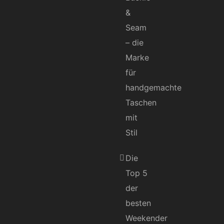
&
Seam
– die
Marke
für
handgemachte
Taschen
mit
Stil
Die
Top 5
der
besten
Weekender