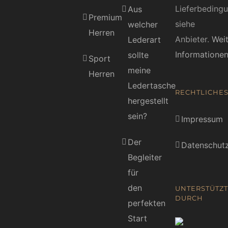
Lieferbeding
Aus
Premium
siehe
welcher
Herren
Anbieter.
Wei
Lederart
Informatione
sollte
Sport
meine
Herren
Ledertasche
RECHTLICHE
hergestellt
sein?
Impressum
Der
Datenschutz
Begleiter
für
den
UNTERSTÜTZT
DURCH
perfekten
Start