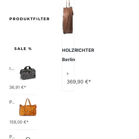
PRODUKTFILTER
SALE %
HOLZRICHTER
Berlin
reisenthel allrounder L pocket  Vielseitige Doktortasche für Reise, Arbeit und Freizeit  Mit praktischer Trolley…
HOLZRICHTER Berlin No 8-2 (L) – Premium Weekender Reisetasche, Sporttasche & Handgepäck aus Leder – Camel-braun
369,90
€*
36,91
€*
PIECES TOTALLY ROYAL LEATHER TRAVEL BAG 17055349 Damen Umhängetaschen ,1 Groesse (51 x 33 x 14,5 cm)
159,00
€*
Picard Unisex-Erwachsene Buddy Gepäck- Handgepäck