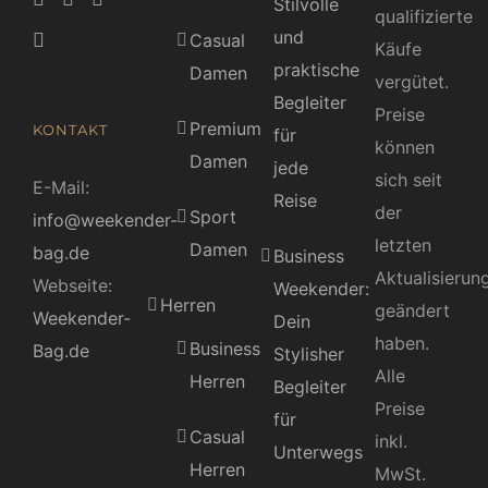
Stilvolle
qualifizierte
und
Casual
Käufe
praktische
Damen
vergütet.
Begleiter
Preise
Premium
KONTAKT
für
können
Damen
jede
sich seit
E-Mail:
Reise
der
Sport
info@weekender-
letzten
Damen
bag.de
Business
Aktualisierun
Webseite:
Weekender:
Herren
geändert
Weekender-
Dein
haben.
Business
Bag.de
Stylisher
Alle
Herren
Begleiter
Preise
für
Casual
inkl.
Unterwegs
Herren
MwSt.