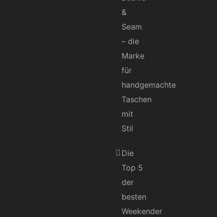
&
Seam
– die
Marke
für
handgemachte
Taschen
mit
Stil
Die
Top 5
der
besten
Weekender