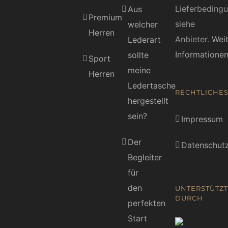
Lieferbeding
Aus
Premium
siehe
welcher
Herren
Anbieter.
Wei
Lederart
Informatione
sollte
Sport
meine
Herren
Ledertasche
RECHTLICHE
hergestellt
sein?
Impressum
Der
Datenschutz
Begleiter
für
den
UNTERSTÜTZT
DURCH
perfekten
Start