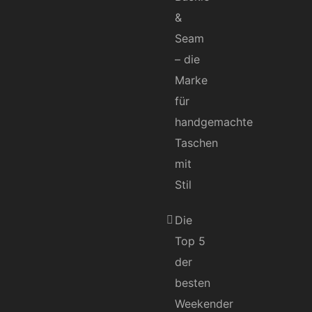
&
Seam
– die
Marke
für
handgemachte
Taschen
mit
Stil
Die
Top 5
der
besten
Weekender