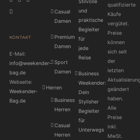
Stilvolle
qualifizierte
und
Casual
Käufe
praktische
Damen
vergütet.
Begleiter
Preise
Premium
KONTAKT
für
können
Damen
jede
sich seit
E-Mail:
Reise
der
Sport
info@weekender-
letzten
Damen
bag.de
Business
Aktualisierun
Webseite:
Weekender:
Herren
geändert
Weekender-
Dein
haben.
Business
Bag.de
Stylisher
Alle
Herren
Begleiter
Preise
für
Casual
inkl.
Unterwegs
Herren
MwSt.