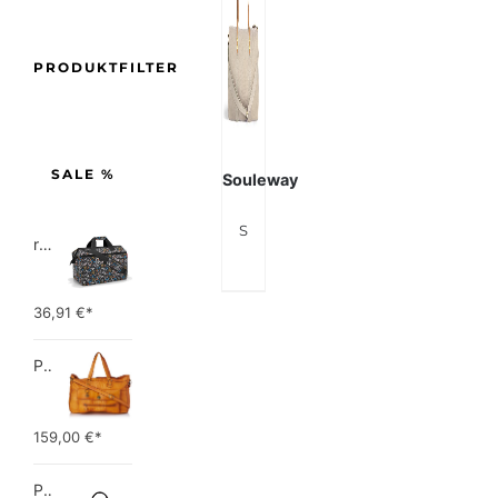
PRODUKTFILTER
SALE %
Souleway
SOULEWAY Canvas Weekender – Reise-Tasche – Sport-Tasche – Handmade in Germany – Handgepäck – Wasserabweisend
reisenthel allrounder L pocket  Vielseitige Doktortasche für Reise, Arbeit und Freizeit  Mit praktischer Trolley…
36,91
€*
PIECES TOTALLY ROYAL LEATHER TRAVEL BAG 17055349 Damen Umhängetaschen ,1 Groesse (51 x 33 x 14,5 cm)
159,00
€*
Picard Unisex-Erwachsene Buddy Gepäck- Handgepäck