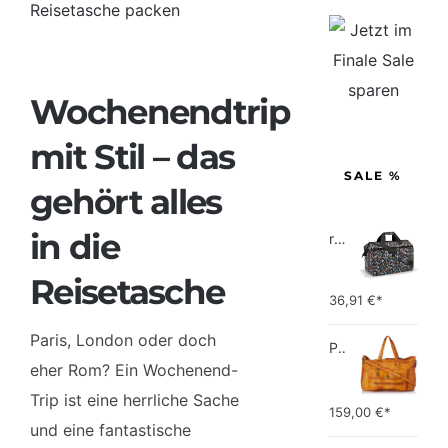
Larger
Image
Wochenendtrip
mit Stil – das
SALE %
gehört alles
in die
reisenthel allrounder L pocket  Vielseitige Doktortasche für Reise, Arbeit und Freizeit  Mit praktischer Trolley…
Reisetasche
36,91
€*
Paris, London oder doch
PIECES TOTALLY ROYAL LEATHER TRAVEL BAG 17055349 Damen Umhängetaschen ,1 Groesse (51 x 33 x 14,5 cm)
eher Rom? Ein Wochenend-
Trip ist eine herrliche Sache
159,00
€*
und eine fantastische