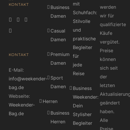
mit
KONTAKT
werden
Business
Schuhfach:
wir für
Damen
Stilvolle
qualifizierte
und
Casual
Käufe
praktische
Damen
vergütet.
Begleiter
Preise
Premium
KONTAKT
für
können
Damen
jede
sich seit
E-Mail:
Reise
der
Sport
info@weekender-
letzten
Damen
bag.de
Business
Aktualisierun
Webseite:
Weekender:
Herren
geändert
Weekender-
Dein
haben.
Business
Bag.de
Stylisher
Alle
Herren
Begleiter
Preise