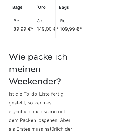
Bags
´Oro
Bags
Berliner Bags Vintage Schultertasche Louise, Umhängetasche aus Leder, Handtasche für Frauen – Braun
Corno d´Oro Premium Canvas Weekender Herren Groß 50L / Handgefertigte Leichte Reisetasche Damen Leder Vintage mit breitem Schultergurt/Handgepäck Tasche für Flugzeug
Berliner Bags Vintage Schultertasche Sofia, Umhängetasche mit 2 Riemen aus Leder, Handtasche für Frauen – Braun
89,99
€*
149,00
€*
109,99
€*
Wie packe ich
meinen
Weekender?
Ist die To-do-Liste fertig
gestellt, so kann es
eigentlich auch schon mit
dem Packen losgehen. Aber
als Erstes muss natürlich der