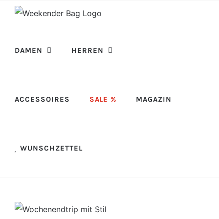
Skip
to
content
DAMEN
HERREN
ACCESSOIRES
SALE %
MAGAZIN
WUNSCHZETTEL
View