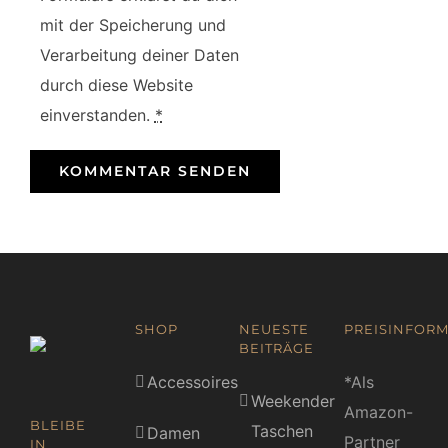
mit der Speicherung und
Verarbeitung deiner Daten
durch diese Website
einverstanden.
*
SHOP
NEUESTE
PREISINFORM
BEITRÄGE
Accessoires
*Als
Weekender
Amazon-
BLEIBE
Taschen
Damen
Partner
IN