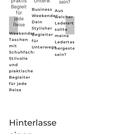
Business
Aus
Weekender:
welcher
Dein
Lederart
Stylisher
sollte
Weekender
Begleiter
meine
Taschen
für
Ledertasche
mit
Unterwegs
hergestellt
Schuhfach:
sein?
Stilvolle
und
praktische
Begleiter
für jede
Reise
Hinterlasse