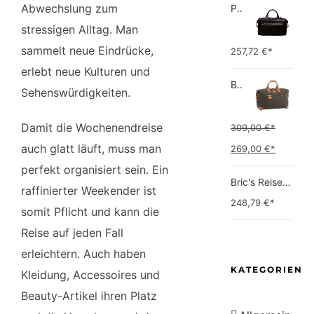
Abwechslung zum
Picard Unisex-Erwachsene Buddy Gepäck- Handgepäck
stressigen Alltag. Man
sammelt neue Eindrücke,
257,72
€*
erlebt neue Kulturen und
Bric's Bric's Life Reisetasche Handgepäck Bric's Life Reisetasche Handgepäck
Sehenswürdigkeiten.
Damit die Wochenendreise
309,00
€*
Ursprünglicher
Aktuell
auch glatt läuft, muss man
269,00
€*
Preis
Preis
perfekt organisiert sein. Ein
Bric's Reise-Henkeltasche Weekender
war:
ist:
raffinierter Weekender ist
248,79
€*
309,00 €*
269,00 
somit Pflicht und kann die
Reise auf jeden Fall
erleichtern. Auch haben
KATEGORIEN
Kleidung, Accessoires und
Beauty-Artikel ihren Platz