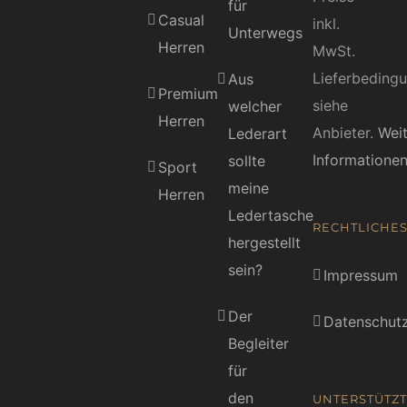
für
Casual
inkl.
Unterwegs
Herren
MwSt.
Lieferbeding
Aus
Premium
siehe
welcher
Herren
Anbieter.
Wei
Lederart
Informatione
sollte
Sport
meine
Herren
Ledertasche
RECHTLICHE
hergestellt
sein?
Impressum
Der
Datenschutz
Begleiter
für
den
UNTERSTÜTZT