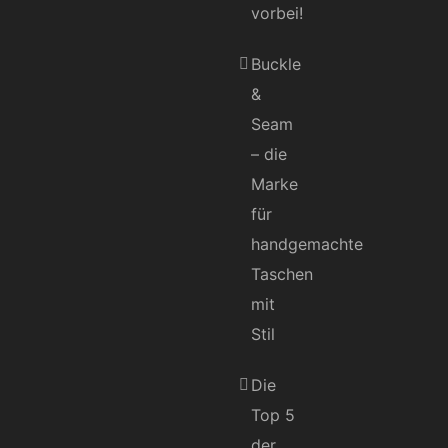
vorbei!
Buckle
&
Seam
– die
Marke
für
handgemachte
Taschen
mit
Stil
Die
Top 5
der