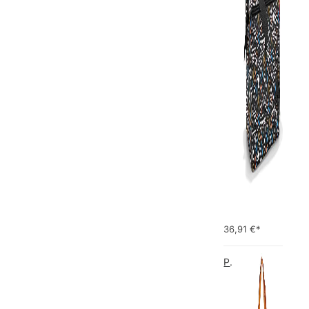
36,91
€*
PIECES TOTALLY ROYAL LEATHER TRAVEL BAG 17055349 Damen Umhängetaschen ,1 Groesse (51 x 33 x 14,5 cm)