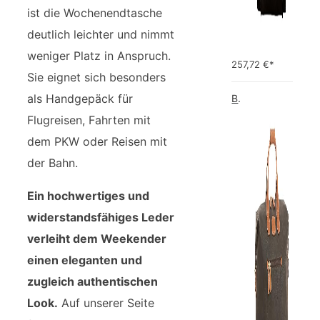
ist die Wochenendtasche
deutlich leichter und nimmt
weniger Platz in Anspruch.
257,72
€*
Sie eignet sich besonders
als Handgepäck für
Bric's Bric's Life Reisetasche Handgepäck Bric's Life Reisetasche Handgepäck
Flugreisen, Fahrten mit
dem PKW oder Reisen mit
der Bahn.
Ein hochwertiges und
widerstandsfähiges Leder
verleiht dem Weekender
einen eleganten und
zugleich authentischen
Look.
Auf unserer Seite