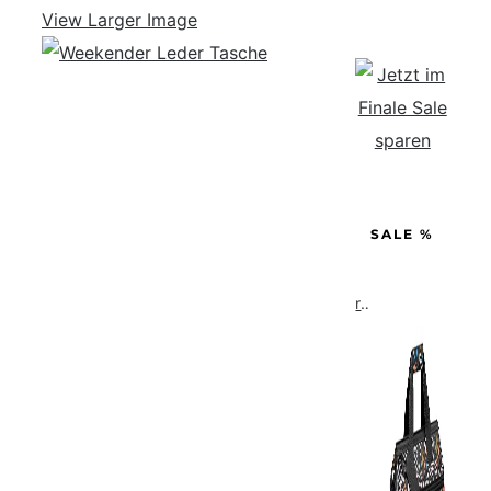
View Larger Image
SALE %
reisenthel allrounder L pocket  Vielseitige Doktortasche für Reise, Arbeit und Freizeit  Mit praktischer Trolley…