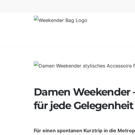
Skip
to
content
View
Larger
Image
Damen Weekender – e
für jede Gelegenheit
Für einen spontanen Kurztrip in die Metro