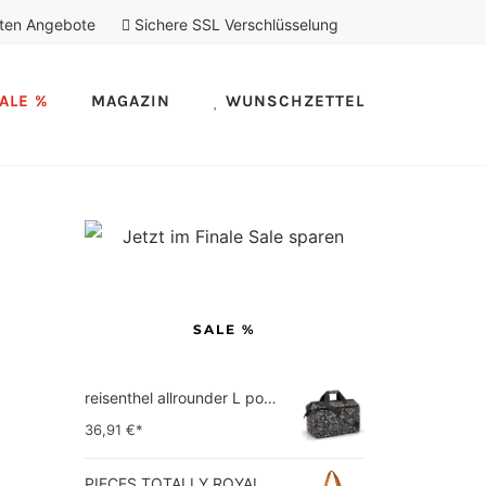
ten Angebote
Sichere SSL Verschlüsselung
ALE %
MAGAZIN
WUNSCHZETTEL
SALE %
reisenthel allrounder L pocket  Vielseitige Doktortasche für Reise, Arbeit und Freizeit  Mit praktischer Trolley…
36,91
€*
PIECES TOTALLY ROYAL LEATHER TRAVEL BAG 17055349 Damen Umhängetaschen ,1 Groesse (51 x 33 x 14,5 cm)