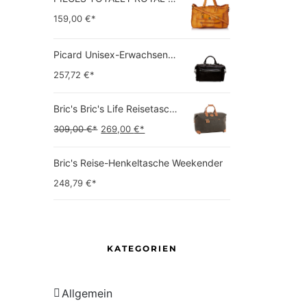
159,00
€*
Picard Unisex-Erwachsene Buddy Gepäck- Handgepäck
257,72
€*
Bric's Bric's Life Reisetasche Handgepäck Bric's Life Reisetasche Handgepäck
Ursprünglicher
Aktueller
309,00
€*
269,00
€*
Preis
Preis
Bric's Reise-Henkeltasche Weekender
war:
ist:
248,79
€*
309,00 €*
269,00 €*.
KATEGORIEN
Allgemein