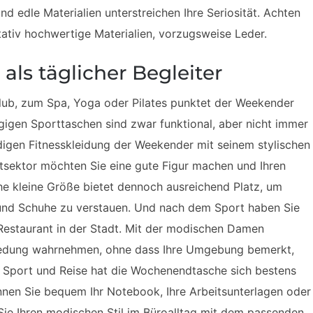
 edle Materialien unterstreichen Ihre Seriosität. Achten
itativ hochwertige Materialien, vorzugsweise Leder.
s täglicher Begleiter
lub, zum Spa, Yoga oder Pilates punktet der Weekender
gigen Sporttaschen sind zwar funktional, aber nicht immer
digen Fitnesskleidung der Weekender mit seinem stylischen
tsektor möchten Sie eine gute Figur machen und Ihren
che kleine Größe bietet dennoch ausreichend Platz, um
 und Schuhe zu verstauen. Und nach dem Sport haben Sie
 Restaurant in der Stadt. Mit der modischen Damen
redung wahrnehmen, ohne dass Ihre Umgebung bemerkt,
Sport und Reise hat die Wochenendtasche sich bestens
nnen Sie bequem Ihr Notebook, Ihre Arbeitsunterlagen oder
Sie Ihren modischen Stil im Büroalltag mit dem passenden